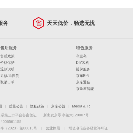
服务
天天低价，畅选无忧
售后服务
特色服务
售后政策
夺宝岛
价格保护
DIY装机
退款说明
延保服务
返修/退换货
京东E卡
取消订单
京东通信
京鱼座智能
测
|
质量公告
|
隐私政策
|
京东公益
|
Media & IR
交易第三方平台备案凭证
|
新出发京零 字第大120007号
06561155
2023）第00013号
|
营业执照
|
增值电信业务经营许可证