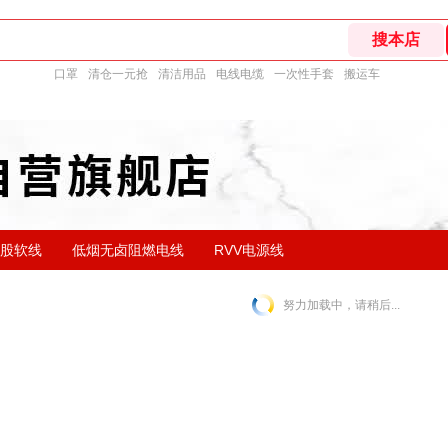
口罩
清仓一元抢
清洁用品
电线电缆
一次性手套
搬运车
单股软线
低烟无卤阻燃电线
RVV电源线
努力加载中，请稍后...