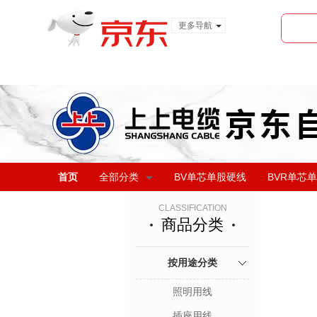
更多导航
服装城
食品
金融
首页
全部分类
BV单芯单股硬线
BVR单芯
CLASSIFICATION
商品分类
按用途分类
照明用线
插座用线