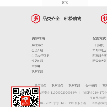
其它
品类齐全，轻松购物
购物指南
配送方式
购物流程
上门自提
会员介绍
211限时达
生活旅行/团购
配送服务查
常见问题
配送费收取
大家电
联系客服
关于我们
|
联系我们
|
联系客服
|
合作招商
|
商
京公网安备 11000002000088号
|
京ICP备1104170
互联网出版许
Copyright © 2004 -
2026
京东JINGDONG 版权所有
|
消费者维权热
上上电缆，一次选