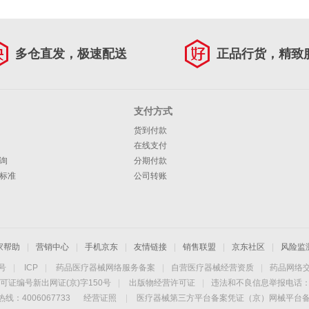
多仓直发，极速配送
正品行货，精致
支付方式
货到付款
在线支付
询
分期付款
标准
公司转账
家帮助
|
营销中心
|
手机京东
|
友情链接
|
销售联盟
|
京东社区
|
风险监
4号
|
ICP
|
药品医疗器械网络服务备案
|
自营医疗器械经营资质
|
药品网络
可证编号新出网证(京)字150号
|
出版物经营许可证
|
违法和不良信息举报电话：40
线：4006067733
经营证照
|
医疗器械第三方平台备案凭证（京）网械平台备字（