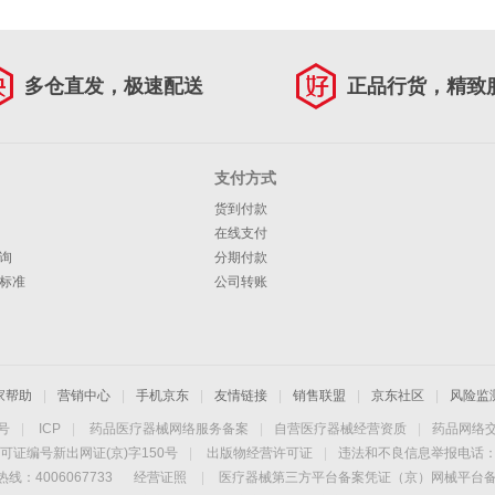
多仓直发，极速配送
正品行货，精致
支付方式
货到付款
在线支付
询
分期付款
标准
公司转账
家帮助
|
营销中心
|
手机京东
|
友情链接
|
销售联盟
|
京东社区
|
风险监
4号
|
ICP
|
药品医疗器械网络服务备案
|
自营医疗器械经营资质
|
药品网络
可证编号新出网证(京)字150号
|
出版物经营许可证
|
违法和不良信息举报电话：40
线：4006067733
经营证照
|
医疗器械第三方平台备案凭证（京）网械平台备字（