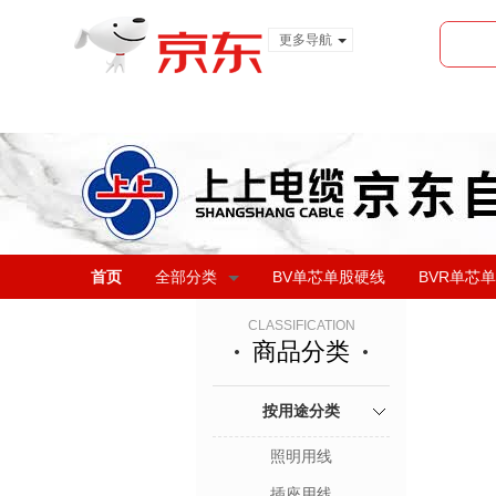
更多导航
服装城
食品
金融
首页
全部分类
BV单芯单股硬线
BVR单芯
CLASSIFICATION
商品分类
按用途分类
照明用线
插座用线