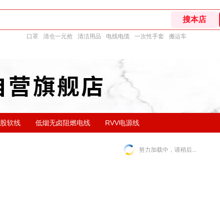
口罩
清仓一元抢
清洁用品
电线电缆
一次性手套
搬运车
单股软线
低烟无卤阻燃电线
RVV电源线
努力加载中，请稍后...