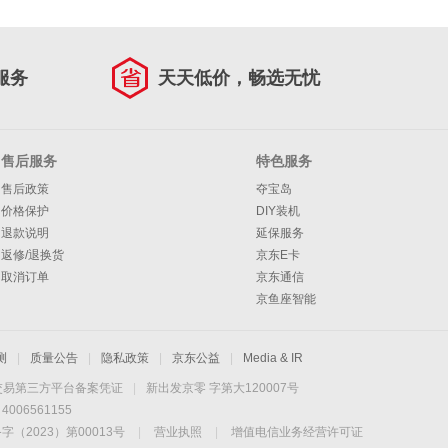
服务
天天低价，畅选无忧
售后服务
特色服务
售后政策
夺宝岛
价格保护
DIY装机
退款说明
延保服务
返修/退换货
京东E卡
取消订单
京东通信
京鱼座智能
测
|
质量公告
|
隐私政策
|
京东公益
|
Media & IR
交易第三方平台备案凭证
|
新出发京零 字第大120007号
06561155
2023）第00013号
|
营业执照
|
增值电信业务经营许可证