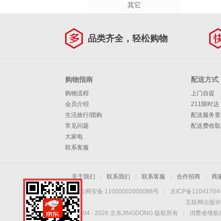
其它
品类齐全，轻松购物
购物指南
配送方式
购物流程
上门自提
会员介绍
211限时达
生活旅行/团购
配送服务查
常见问题
配送费收取
大家电
联系客服
关于我们
|
联系我们
|
联系客服
|
合作招商
|
商
京公网安备 11000002000088号
|
京ICP备1104170
互联网出版许
Copyright © 2004 -
2026
京东JINGDONG 版权所有
|
消费者维权热