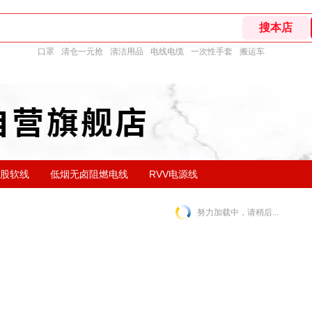
口罩
清仓一元抢
清洁用品
电线电缆
一次性手套
搬运车
单股软线
低烟无卤阻燃电线
RVV电源线
努力加载中，请稍后...