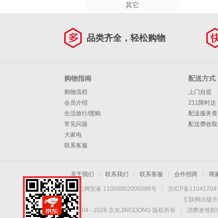
其它
品类齐全，轻松购物
购物指南
配送方式
购物流程
上门自提
会员介绍
211限时达
生活旅行/团购
配送服务查
常见问题
配送费收取
大家电
联系客服
关于我们
|
联系我们
|
联系客服
|
合作招商
|
商
京公网安备 11000002000088号
|
京ICP备1104170
互联网出版许
Copyright © 2004 -
2026
京东JINGDONG 版权所有
|
消费者维权热