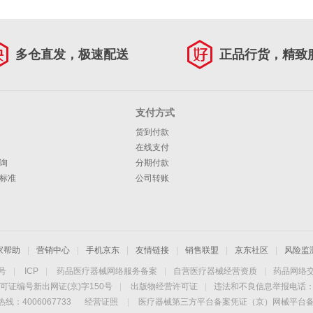
多仓直发，极速配送
正品行货，精致
支付方式
货到付款
在线支付
询
分期付款
标准
公司转账
家帮助
|
营销中心
|
手机京东
|
友情链接
|
销售联盟
|
京东社区
|
风险监
4号
|
ICP
|
药品医疗器械网络服务备案
|
自营医疗器械经营资质
|
药品网络
可证编号新出网证(京)字150号
|
出版物经营许可证
|
违法和不良信息举报电话：40
线：4006067733
经营证照
|
医疗器械第三方平台备案凭证（京）网械平台备字（