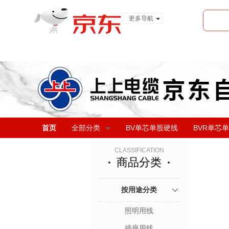
更多导航
服装城
食品
金融
首页
全部分类
BV单芯单股硬线
BVR单芯
CLASSIFICATION
商品分类
按用途分类
照明用线
插座用线