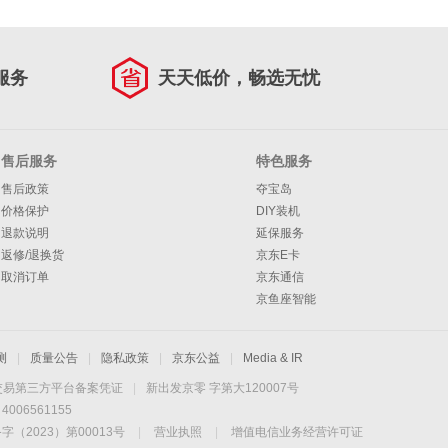
服务
天天低价，畅选无忧
售后服务
特色服务
售后政策
夺宝岛
价格保护
DIY装机
退款说明
延保服务
返修/退换货
京东E卡
取消订单
京东通信
京鱼座智能
测
|
质量公告
|
隐私政策
|
京东公益
|
Media & IR
交易第三方平台备案凭证
|
新出发京零 字第大120007号
06561155
2023）第00013号
|
营业执照
|
增值电信业务经营许可证